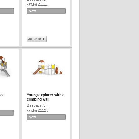
кат.№ 21111
New
Детайли
ide
Young explorer with a
climbing wall
Възраст: 3+
кат.№ 21125
New