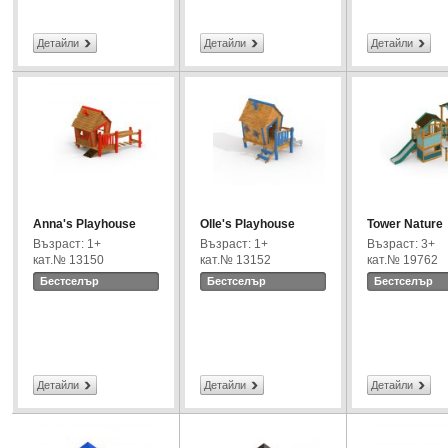
Детайли
Детайли
Детайли
Anna's Playhouse
Olle's Playhouse
Tower Nature
Възраст: 1+
Възраст: 1+
Възраст: 3+
кат.№ 13150
кат.№ 13152
кат.№ 19762
Бестселър
Бестселър
Бестселър
Детайли
Детайли
Детайли