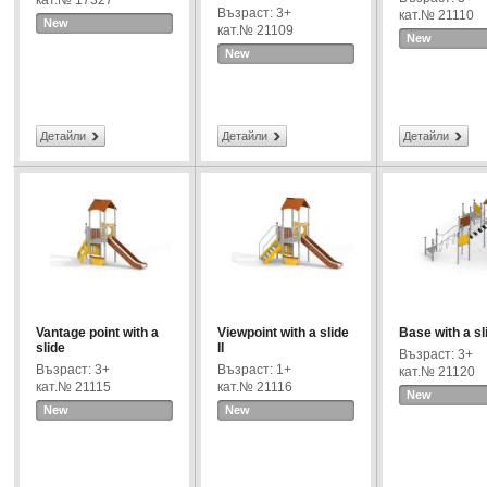
кат.№ 17327
Възраст: 3+
кат.№ 21110
New
кат.№ 21109
New
New
Детайли
Детайли
Детайли
Vantage point with a
Viewpoint with a slide
Base with a sl
slide
II
Възраст: 3+
Възраст: 3+
Възраст: 1+
кат.№ 21120
кат.№ 21115
кат.№ 21116
New
New
New