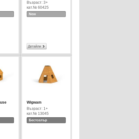
Възраст: 3+
кат.№ 60425
New
Детайли
ouse
Wigwam
Възраст: 1+
кат.№ 13045
Бестселър