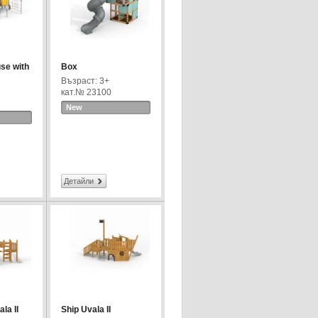
se with
Box
Възраст: 3+
кат.№ 23100
New
Детайли
la II
Ship Uvala II