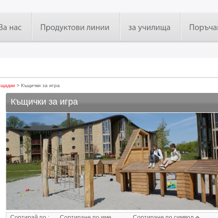
ощадки
> Къщички за игра
Къщички за игра
Сортирай по :
Сортиране по име
Сортиране по символ