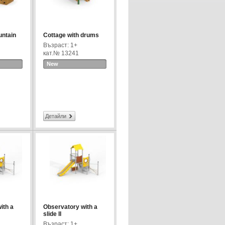
untain
Cottage with drums
Възраст: 1+
кат.№ 13241
New
Детайли
ith a
Observatory with a
slide II
Възраст: 1+