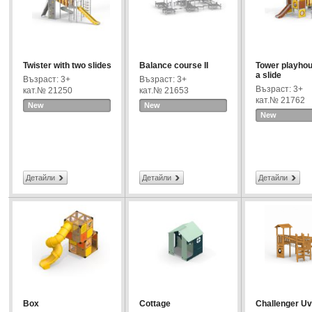
Twister with two slides
Balance course II
Tower playhou
a slide
Възраст: 3+
Възраст: 3+
Възраст: 3+
кат.№ 21250
кат.№ 21653
кат.№ 21762
New
New
New
Детайли
Детайли
Детайли
Box
Cottage
Challenger Uva