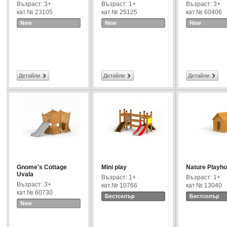
Възраст: 3+
Възраст: 1+
Възраст: 3+
кат.№ 23105
кат.№ 25125
кат.№ 60406
New
New
New
Детайли
Детайли
Детайли
Gnome's Cottage
Mini play
Nature Playh
Uvala
Възраст: 1+
Възраст: 1+
Възраст: 3+
кат.№ 10766
кат.№ 13040
кат.№ 60730
Бестселър
Бестселър
New