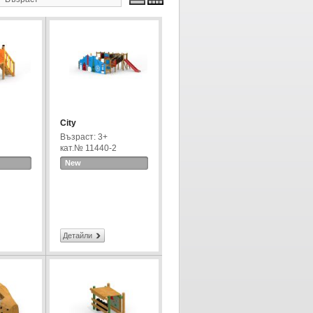
City
Възраст: 3+
кат.№ 11440-2
New
Детайли