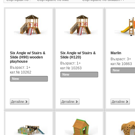
Six Angle w/ Stairs &
Six Angle w/ Stairs &
Marlin
Slide (H90) wooden
Slide (H120)
Възраст: 3+
playhouse
Възраст: 1+
кат.№ 10863
Възраст: 1+
кат.№ 10263
New
кат.№ 10262
New
New
Детайли
Детайли
Детайли