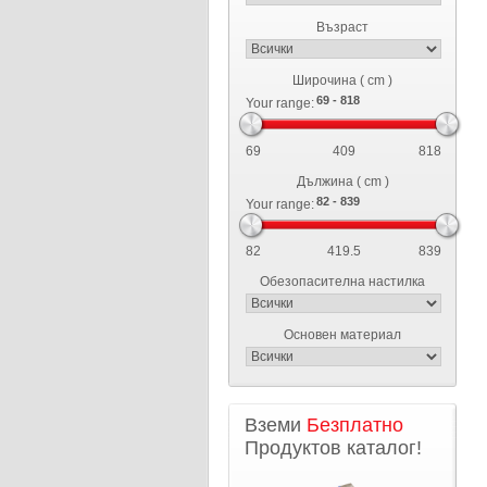
Възраст
Широчина ( cm )
Your range:
69
409
818
Дължина ( cm )
Your range:
82
419.5
839
Обезопасителна настилка
Основен материал
Вземи
Безплатно
Продуктов каталог!