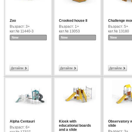
Zoo
Crooked house II
Challenge mo
Възраст: 3+
Възраст: 1+
Възраст: 5+
кат.№ 11440-3
кат.№ 13053
кат.№ 13180
New
New
New
Детайли
Детайли
Детайли
Alpha Centauri
Kiosk with
Observatory w
educational boards
slide
Възраст: 6+
and a slide
Възраст: 3+