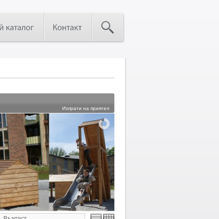
Изпрати на приятел
Възраст