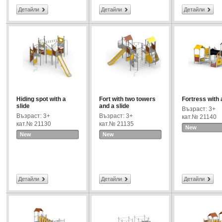
Детайли
Детайли
Детайли
Hiding spot with a
Fort with two towers
Fortress with 
slide
and a slide
Възраст: 3+
Възраст: 3+
Възраст: 3+
кат.№ 21140
кат.№ 21130
кат.№ 21135
New
New
New
Детайли
Детайли
Детайли