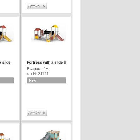
Детайли
a slide
Fortress with a slide II
Възраст: 1+
кат.№ 21141
New
Детайли