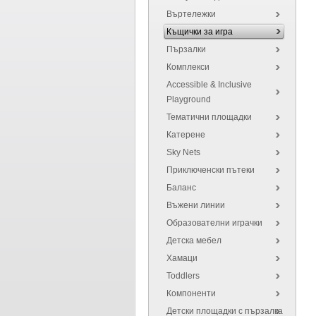
Въртележки
Къщички за игра
Пързалки
Комплекси
Accessible & Inclusive
Playground
Тематични площадки
Катерене
Sky Nets
Приключенски пътеки
Баланс
Въжени линии
Образователни играчки
Детска мебел
Хамаци
Toddlers
Компоненти
Детски площадки с пързалка