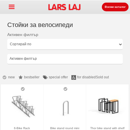
Вземи каталог
Стойки за велосипеди
Активен филтър
Go »
+
Оборудване за детски
+
площадки
Парково и улично
Активен филтър
+
оборудване
Спортни съоръжения
+
Настилки
new
bestseller
special offer
for disabled
Sold out
+
За нас
Контакт
Заявка на каталог
LarsLaj Worldwide
6-Bike Rack
Bike stand round mini
Thor bike stand with shelf
Lars Laj on Facebook