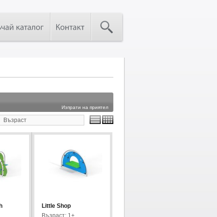
Изпрати на приятел
Възраст
h
Little Shop
Възраст: 1+