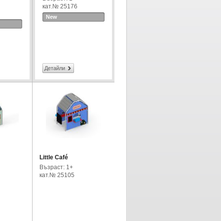
кат.№ 25176
New
Детайли
Little Café
Възраст: 1+
кат.№ 25105