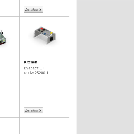
Детайли
Kitchen
Възраст: 1+
кат.№ 25200-1
Детайли