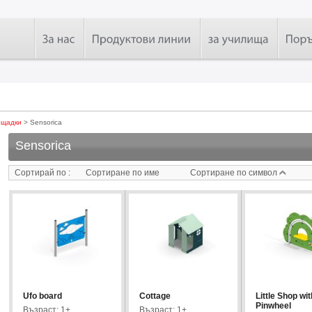
ощадки
> Sensorica
Sensorica
Сортирай по :
Сортиране по име
Сортиране по символ
Ufo board
Cottage
Little Shop wit
Pinwheel
Възраст: 1+
Възраст: 1+