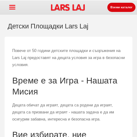
Вземи каталог
Детски Площадки Lars Laj
Go »
+
Оборудване за детски
Повече от 50 години детските площадки и съоръжения на
Lars Laj предоставят на децата условия за игра в безопасни
+
площадки
Парково и улично
условия.
+
оборудване
Спортни съоръжения
Време е за Игра - Нашата
+
Настилки
Мисия
+
За нас
Контакт
Децата обичат да играят, децата са родени да играят,
децата са призвани да играят - нашата задача е да им
Заявка на каталог
осигурим забавна, интересна и безопасна игра.
LarsLaj Worldwide
Вие избирате, ние
Lars Laj on Facebook