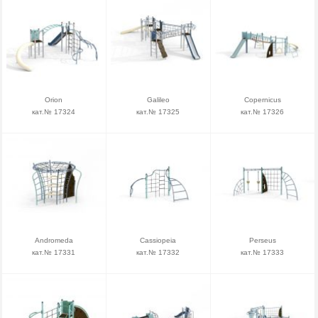
Orion
Galileo
Copernicus
кат.№ 17324
кат.№ 17325
кат.№ 17326
Andromeda
Cassiopeia
Perseus
кат.№ 17331
кат.№ 17332
кат.№ 17333