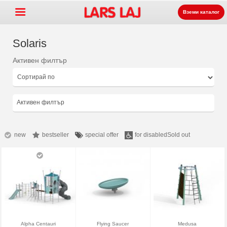
Вземи каталог
Solaris
Активен филтър
Go »
+
Оборудване за детски
+
площадки
Парково и улично
Активен филтър
+
оборудване
Спортни съоръжения
+
Настилки
new
bestseller
special offer
for disabled
Sold out
+
За нас
Контакт
Заявка на каталог
LarsLaj Worldwide
Alpha Centauri
Flying Saucer
Medusa
Lars Laj on Facebook