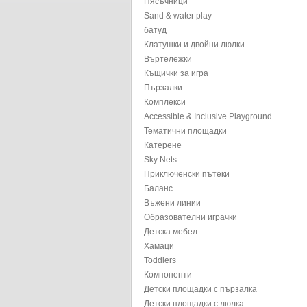
Пясъчници
Sand & water play
батуд
Клатушки и двойни люлки
Въртележки
Къщички за игра
Пързалки
Комплекси
Accessible & Inclusive Playground
Тематични площадки
Катерене
Sky Nets
Приключенски пътеки
Баланс
Въжени линии
Образователни играчки
Детска мебел
Хамаци
Toddlers
Компоненти
Детски площадки с пързалка
Детски площадки с люлка