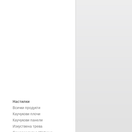
Настилки
Всички продукти
Каучукови плочи
Каучукови панели
Изкуствена трева