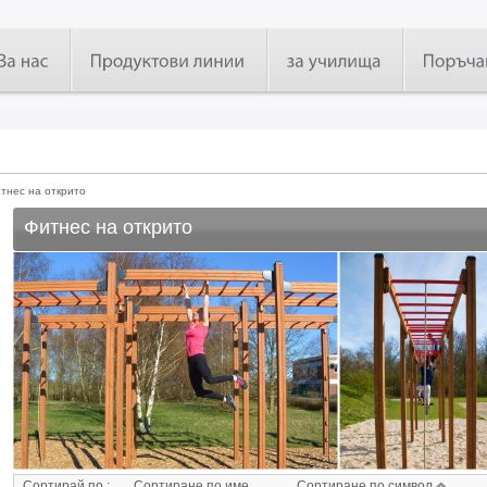
тнес на открито
Фитнес на открито
Сортирай по :
Сортиране по име
Сортиране по символ