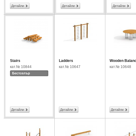
Детайли
Детайли
Детайли
Stairs
Ladders
Wooden Balan
кат.№ 10844
кат.№ 10647
кат.№ 10648
Бестселър
Детайли
Детайли
Детайли