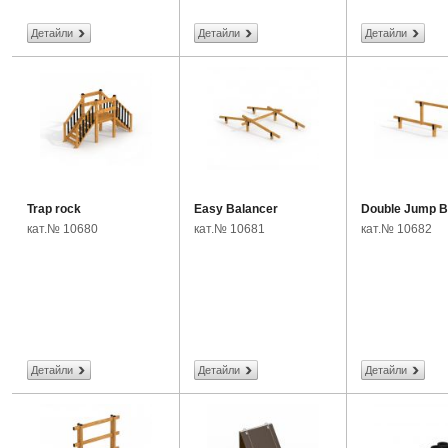
Детайли
Детайли
Детайли
Trap rock
Easy Balancer
Double Jump B
кат.№ 10680
кат.№ 10681
кат.№ 10682
Детайли
Детайли
Детайли