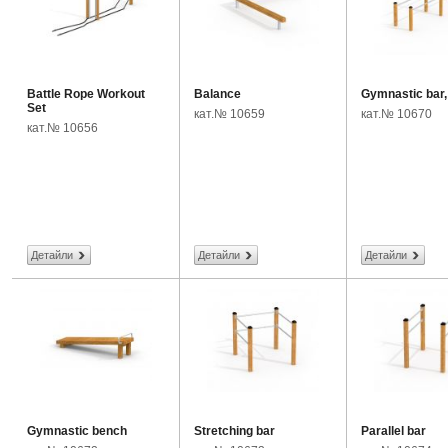
Battle Rope Workout
Balance
Gymnastic bar,
Set
кат.№ 10659
кат.№ 10670
кат.№ 10656
Детайли
Детайли
Детайли
Gymnastic bench
Stretching bar
Parallel bar