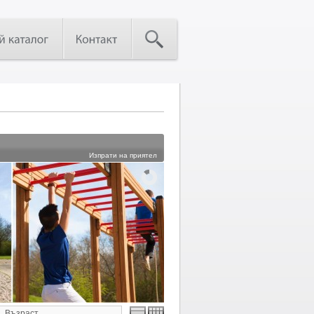
Изпрати на приятел
Възраст