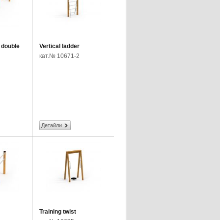
 double
Vertical ladder
кат.№ 10671-2
Детайли
Training twist