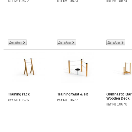
кат.№ 10672
кат.№ 10673
кат.№ 10674
Детайли
Детайли
Детайли
Training rack
Training twist & sit
Gymnastic Bar
Wooden Deck
кат.№ 10676
кат.№ 10677
кат.№ 10678