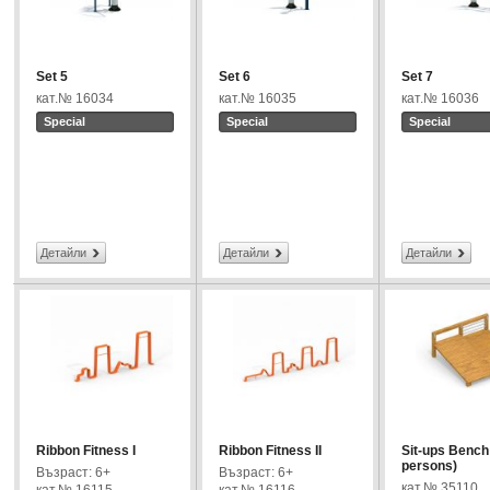
Set 5
Set 6
Set 7
кат.№ 16034
кат.№ 16035
кат.№ 16036
Special
Special
Special
Детайли
Детайли
Детайли
Ribbon Fitness I
Ribbon Fitness II
Sit-ups Bench 
persons)
Възраст: 6+
Възраст: 6+
кат.№ 35110