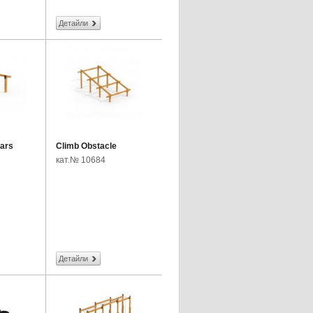
Детайли
ars
Climb Obstacle
кат.№ 10684
Детайли