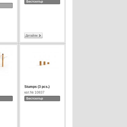
Бестселър
Детайли
Stumps (3 pcs.)
кат.№ 10837
Бестселър