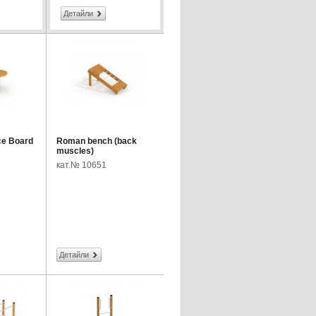
Детайли
ce Board
Roman bench (back
muscles)
кат.№ 10651
Детайли