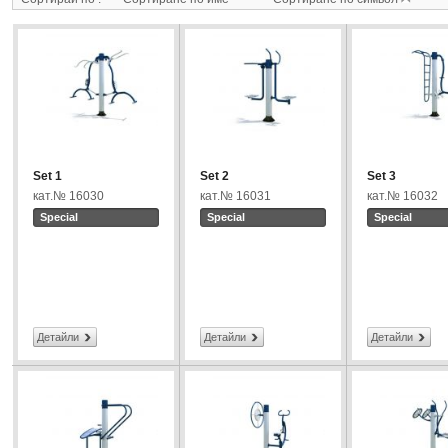
Set 1
Set 2
Set 3
кат.№ 16030
кат.№ 16031
кат.№ 16032
Special
Special
Special
Детайли
Детайли
Детайли