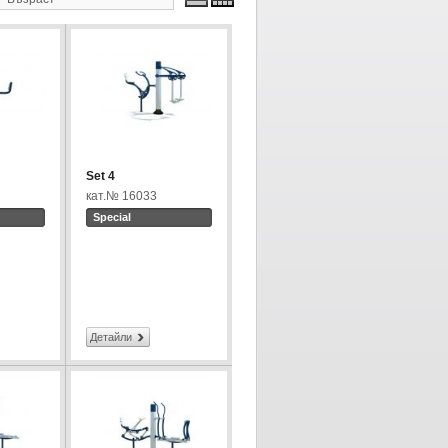
Set 4
кат.№ 16033
Special
Детайли