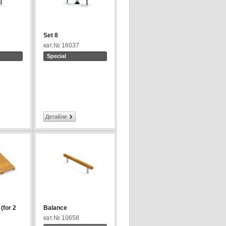
Set 8
кат.№ 16037
Special
Детайли
(for 2
Balance
кат.№ 10658