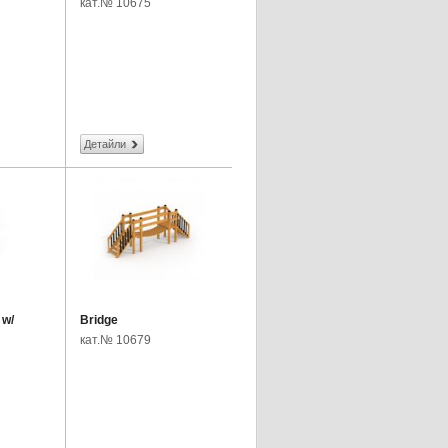
кат.№ 10675
Детайли
 w/
Bridge
кат.№ 10679