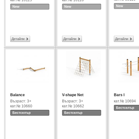
кат.№ 16115
кат.№ 16116
New
New
New
Детайли
Детайли
Детайли
Balance
V-shape Net
Bars I
Възраст: 3+
Възраст: 3+
кат.№ 10694
кат.№ 10660
кат.№ 10662
Бестселър
Бестселър
Бестселър