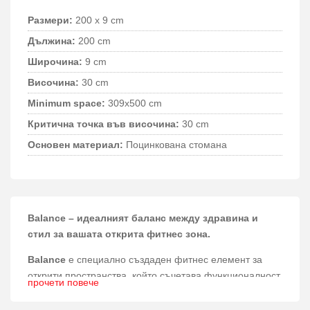
Размери:
200 x 9 cm
Дължина:
200 cm
Широчина:
9 cm
Височина:
30 cm
Minimum space:
309x500 cm
Критична точка във височина:
30 cm
Основен материал:
Поцинкована стомана
Balance – идеалният баланс между здравина и
стил за вашата открита фитнес зона.
Balance
е специално създаден фитнес елемент за
открити пространства, който съчетава функционалност
прочети повече
и естетика, предоставяйки безопасно и ефективно
място за тренировка на баланс и координация.