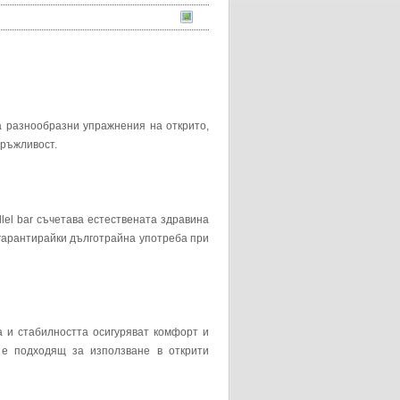
 разнообразни упражнения на открито,
дръжливост.
lel bar съчетава естествената здравина
 гарантирайки дълготрайна употреба при
а и стабилността осигуряват комфорт и
 е подходящ за използване в открити