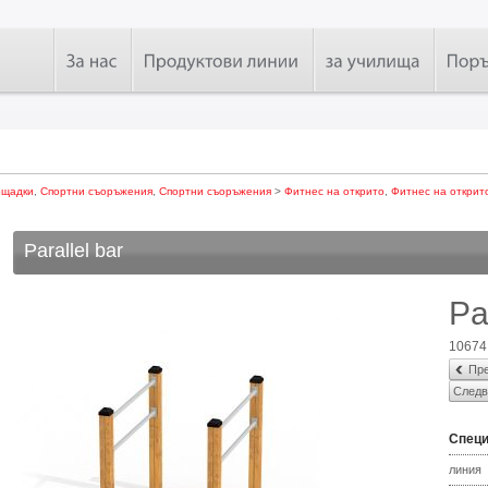
ощадки
,
Спортни съоръжения
,
Спортни съоръжения
>
Фитнес на открито
,
Фитнес на открит
Parallel bar
Pa
10674
Пре
Следв
Спец
линия