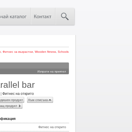
о
,
Фитнес за възрастни
,
Wooden fitness
,
Schools
Изпрати на приятел
rallel bar
|
Фитнес на открито
дишен продукт
Към списъка
ащ продукт
ификация
Фитнес на открито