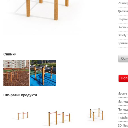
Разме
Дължи
Широч
Височ
Safety
Критич
Снимки
Осн
Поп
Изомет
Свързани продукти
Изглед
Поглед
Install
2D files