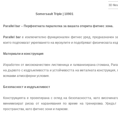
3D files
Somersault Triple | 10901
Parallel bar – Перфектната паралелка за вашата открита фитнес зона.
Parallel bar
е изключително функционален фитнес уред, предназначен за
които подпомагат укрепването на мускулите и подобряват физическата из
Материали и конструкция
Изработен от висококачествен лиственица и галванизирана стомана, Paral
на дървото с издръжливостта и устойчивостта на металната конструкция,
всякакви атмосферни условия.
Безопасност и издръжливост
Конструкцията е проектирана с оглед на безопасността, като височинат
минимизират риска от наранявания по време на тренировка. Уредът
пространства, като фитнес зони и паркове.