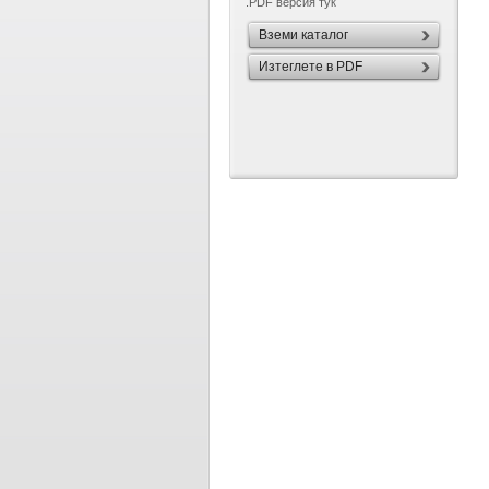
.PDF версия тук
Вземи каталог
Изтеглете в PDF