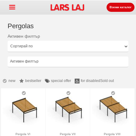
Вземи каталог
Pergolas
Активен филтър
Go »
+
Оборудване за детски
+
площадки
Парково и улично
Активен филтър
+
оборудване
Спортни съоръжения
+
Настилки
new
bestseller
special offer
for disabled
Sold out
+
За нас
Контакт
Заявка на каталог
LarsLaj Worldwide
Pergola VI
Pergola VII
Pergola VIII
Lars Laj on Facebook