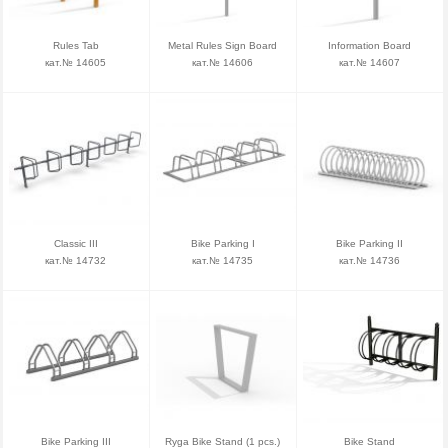
Rules Tab
Metal Rules Sign Board
Information Board
кат.№ 14605
кат.№ 14606
кат.№ 14607
Classic III
Bike Parking I
Bike Parking II
кат.№ 14732
кат.№ 14735
кат.№ 14736
Bike Parking III
Ryga Bike Stand (1 pcs.)
Bike Stand