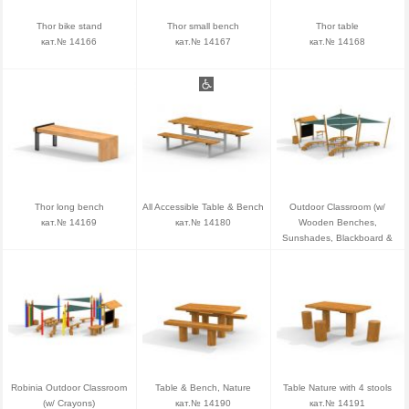
Thor bike stand
Thor small bench
Thor table
кат.№ 14166
кат.№ 14167
кат.№ 14168
Thor long bench
All Accessible Table & Bench
Outdoor Classroom (w/
кат.№ 14169
кат.№ 14180
Wooden Benches,
Sunshades, Blackboard &
Plant Pots)
кат.№ 14185
Robinia Outdoor Classroom
Table & Bench, Nature
Table Nature with 4 stools
(w/ Crayons)
кат.№ 14190
кат.№ 14191