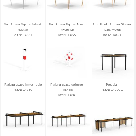
Sun Shade Square Atlantis
Sun Shade Square Nature
Sun Shade Square Pioneer
(Metal)
(Robinia)
(Larchwood)
кат.№ 14821
кат.№ 14822
кат.№ 14824
Parking space limiter - pole
Parking space delimiter -
Pergola I
кат.№ 14860
triangle
кат.№ 14900-1
кат.№ 14861