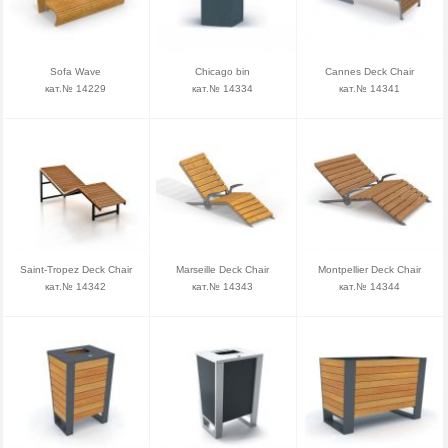
Sofa Wave
Chicago bin
Cannes Deck Chair
кат.№ 14229
кат.№ 14334
кат.№ 14341
Saint-Tropez Deck Chair
Marseille Deck Chair
Montpellier Deck Chair
кат.№ 14342
кат.№ 14343
кат.№ 14344