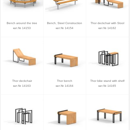
Bench around the tree
Bench, Steel Construction
Thor deckchair with Stool
кат.№ 14153
кат.№ 14154
кат.№ 14162
Thor deckchair
Thor bench
Thor bike stand with shelf
кат.№ 14163
кат.№ 14164
кат.№ 14165