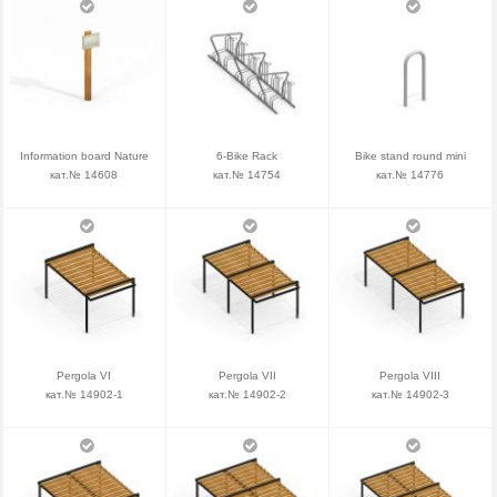
Information board Nature
6-Bike Rack
Bike stand round mini
кат.№ 14608
кат.№ 14754
кат.№ 14776
Pergola VI
Pergola VII
Pergola VIII
кат.№ 14902-1
кат.№ 14902-2
кат.№ 14902-3