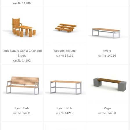
кат.№ 14186
Table Nature with a Chair and
Wooden Tribune
Kyoto
Stools
кат.№ 14195
кат.№ 14210
кат.№ 14192
Kyoto Sofa
Kyoto Table
Vega
кат.№ 14211
кат.№ 14212
кат.№ 14220