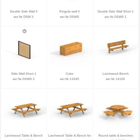
Double Side Wall 3
Pergola wall II
Double Side Wall Short 1
кат.№ DSW 3
кат.№ DSWS
кат.№ DSWS 1
Side Wall Short 1
Cube
Larchwood Bench
кат.№ DSWS 2
кат.№ 13345
кат.№ 14100
Larchwood Table & Bench
Larchwood Table & Bench for
Round table & benches