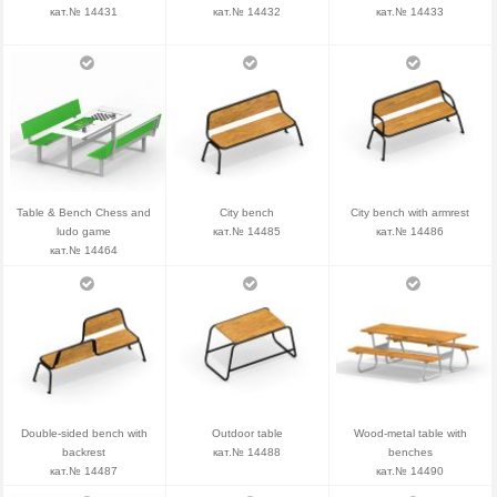
кат.№ 14431
кат.№ 14432
кат.№ 14433
Table & Bench Chess and
City bench
City bench with armrest
ludo game
кат.№ 14485
кат.№ 14486
кат.№ 14464
Double-sided bench with
Outdoor table
Wood-metal table with
backrest
кат.№ 14488
benches
кат.№ 14487
кат.№ 14490