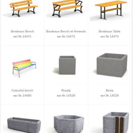
Bordeaux Bench
Bordeaux Bench w/ Armrests
Bordeaux Table
кат.№ 14471
кат.№ 14472
кат.№ 14473
Colourful bench
Rosaly
Berta
кат.№ 14480
кат.№ 14528
кат.№ 14529