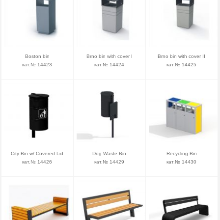
Boston bin
Brno bin with cover I
Brno bin with cover II
кат.№ 14423
кат.№ 14424
кат.№ 14425
City Bin w/ Covered Lid
Dog Waste Bin
Recycling Bin
кат.№ 14426
кат.№ 14429
кат.№ 14430