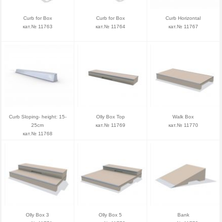
Curb for Box
Curb for Box
Curb Horizontal
кат.№ 11763
кат.№ 11764
кат.№ 11767
Curb Sloping- height: 15-
Olly Box Top
Walk Box
25cm
кат.№ 11769
кат.№ 11770
кат.№ 11768
Olly Box 3
Olly Box 5
Bank