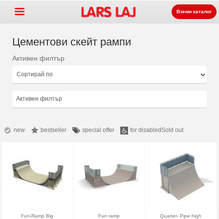
Вземи каталог
Цементови скейт рампи
Активен филтър
Go »
+
Оборудване за детски
+
площадки
Парково и улично
Активен филтър
+
оборудване
Спортни съоръжения
+
Настилки
new
bestseller
special offer
for disabled
Sold out
+
За нас
Контакт
Заявка на каталог
LarsLaj Worldwide
Fun-Ramp Big
Fun ramp
Quarter- Pipe high
Lars Laj on Facebook