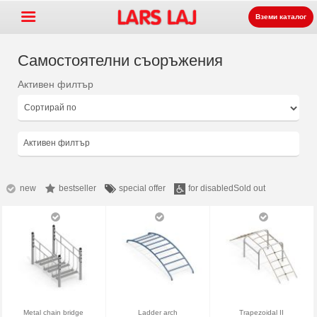
Вземи каталог
Самостоятелни съоръжения
Активен филтър
Go »
+
Оборудване за детски
+
площадки
Парково и улично
Активен филтър
+
оборудване
Спортни съоръжения
+
Настилки
new
bestseller
special offer
for disabled
Sold out
+
За нас
Контакт
Заявка на каталог
LarsLaj Worldwide
Metal chain bridge
Ladder arch
Trapezoidal II
Lars Laj on Facebook