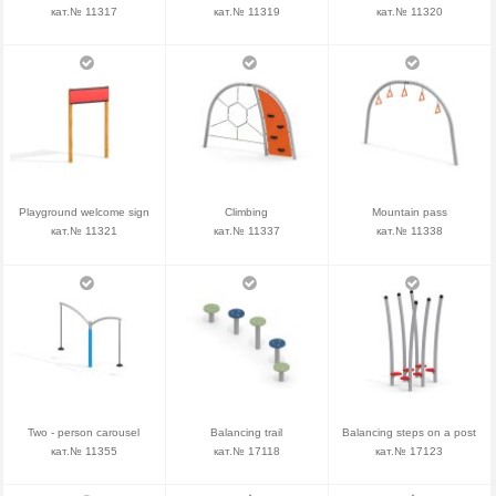
кат.№ 11317
кат.№ 11319
кат.№ 11320
Playground welcome sign
Climbing
Mountain pass
кат.№ 11321
кат.№ 11337
кат.№ 11338
Two - person carousel
Balancing trail
Balancing steps on a post
кат.№ 11355
кат.№ 17118
кат.№ 17123