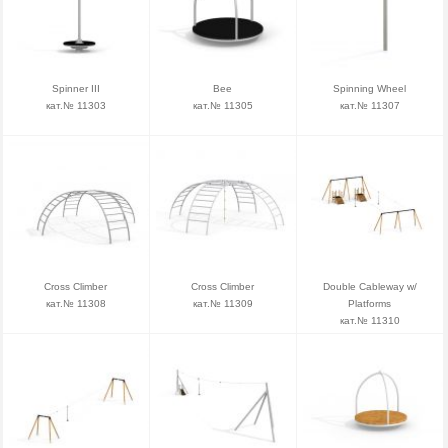
Spinner III
Bee
Spinning Wheel
кат.№ 11303
кат.№ 11305
кат.№ 11307
Cross Climber
Cross Climber
Double Cableway w/
кат.№ 11308
кат.№ 11309
Platforms
кат.№ 11310