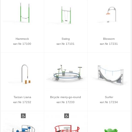
Hammock
Swing
Blossom
кат.№ 17100
кат.№ 17101
кат.№ 17231
Tarzan Liana
Bicycle merry-go-round
Surfer
кат.№ 17232
кат.№ 17233
кат.№ 17234