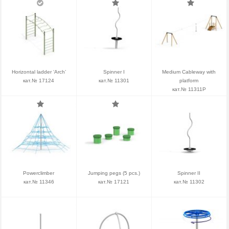
Horizontal ladder ‘Arch’
Spinner I
Medium Cableway with
кат.№ 17124
кат.№ 11301
platform
кат.№ 11311P
Powerclimber
Jumping pegs (5 pcs.)
Spinner II
кат.№ 11346
кат.№ 17121
кат.№ 11302