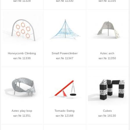
кат.№ 11328
кат.№ 11330
кат.№ 11335
Honeycomb Climbing
Small Powerclimber
Aztec arch
кат.№ 11336
кат.№ 11347
кат.№ 11350
Aztec play loop
Tornado Swing
Cubes
кат.№ 11351
кат.№ 12168
кат.№ 16130