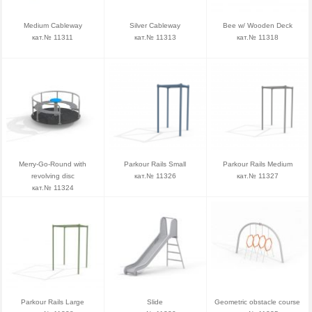
Medium Cableway
Silver Cableway
Bee w/ Wooden Deck
кат.№ 11311
кат.№ 11313
кат.№ 11318
Merry-Go-Round with
Parkour Rails Small
Parkour Rails Medium
revolving disc
кат.№ 11326
кат.№ 11327
кат.№ 11324
Parkour Rails Large
Slide
Geometric obstacle course