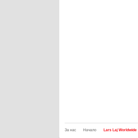
За нас
Начало
Lars Laj Worldwide