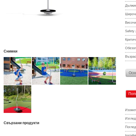
Дължи
Широч
Височ
Safety
Критич
Обезоп
Снимки
Възрас
Осн
Поп
Изомет
Изглед
Свързани продукти
Поглед
Install