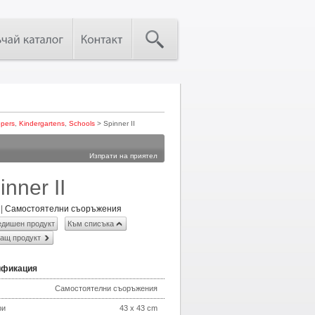
opers
,
Kindergartens
,
Schools
> Spinner II
Изпрати на приятел
inner II
|
Самостоятелни съоръжения
дишен продукт
Към списъка
ащ продукт
ификация
Самостоятелни съоръжения
ри
43 x 43 cm