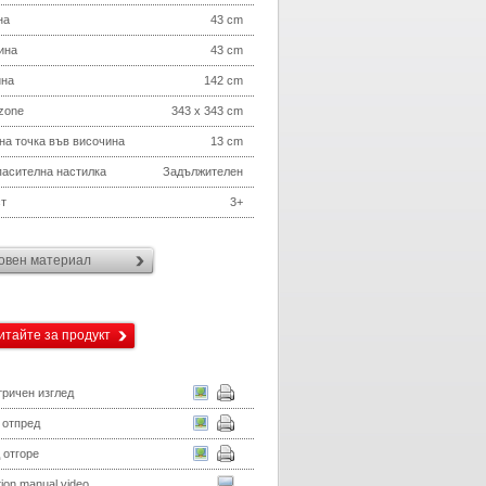
на
43 cm
ина
43 cm
ина
142 cm
 zone
343 x 343 cm
на точка във височина
13 cm
асителна настилка
Задължителен
т
3+
овен материал
итайте за продукт
ричен изглед
 отпред
 отгоре
ation manual video