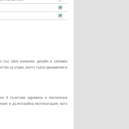
о със своя уникален дизайн и забавен
ство за отдих, което търси динамични и
r II съчетава здравина и екологична
яния и дълготрайна експлоатация, като