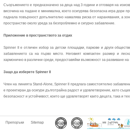
Съоръжението е предназначено за деца над 3 години и отговаря на изискв
височина на падане е минимална, което осигурява безопасна игра дори п
паднала повърхност допълнително намалява риска от наранявания, а зон
пространство около уреда за безпроблемно и сигурно забавление.
Приложение в пространството за отдих
Spinner II е отличен избор за детски площадки, паркове и други общест
забавлението са на първо място. Неговият компактен размер и лесн
хармонично в различни среди, предоставяйки възможност за развиване на 
Защо да изберете Spinner II
Член на линията Stand-Alone, Spinner II предлага самостоятелно забавлени
е проектиран да осигури дълготрайна радост и удовлетворение, като същ
безопасност и устойчивост, които ще удовлетворят както децата, така и те
Препоръки
Sitemap