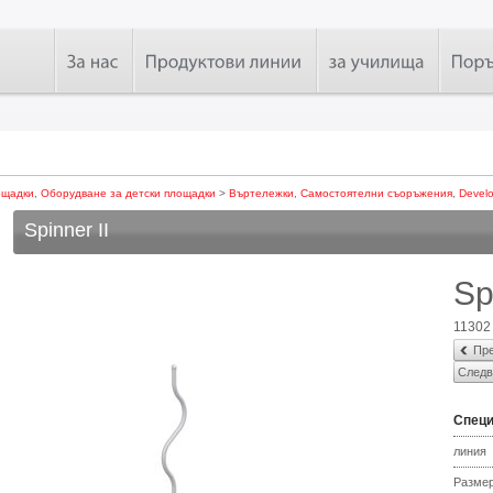
ощадки
,
Оборудване за детски площадки
>
Въртележки
,
Самостоятелни съоръжения
,
Devel
Spinner II
Sp
11302
Пре
Следв
Спец
линия
Разме