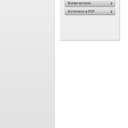
Вземи каталог
Изтеглете в PDF