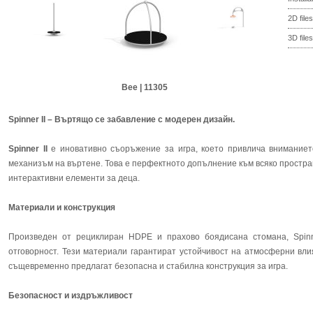
2D files
3D files
Bee | 11305
Spinner II – Въртящо се забавление с модерен дизайн.
Spinner II
е иновативно съоръжение за игра, което привлича вниманиет
механизъм на въртене. Това е перфектното допълнение към всяко простран
интерактивни елементи за деца.
Материали и конструкция
Произведен от рециклиран HDPE и прахово боядисана стомана, Spinne
отговорност. Тези материали гарантират устойчивост на атмосферни вли
същевременно предлагат безопасна и стабилна конструкция за игра.
Безопасност и издръжливост