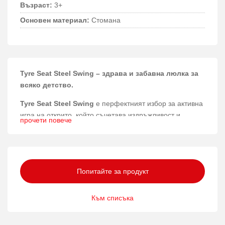
Възраст:
3+
Основен материал:
Стомана
Tyre Seat Steel Swing – здрава и забавна люлка за
всяко детство.
Tyre Seat Steel Swing
е перфектният избор за активна
игра на открито, който съчетава издръжливост и
прочети повече
комфорт. Тази люлка с гума предлага вълнуващо
преживяване за деца над 3 години, като осигурява
безопасност и забавление в едно.
Материали и конструкция
Попитайте за продукт
Изработена от прахово боядисана стомана, подсилено
Към списъка
PP въже, HDPE и гума, тази люлка гарантира висока
устойчивост на атмосферни влияния и дълготрайна
експлоатация. Комбинацията от здрави материали