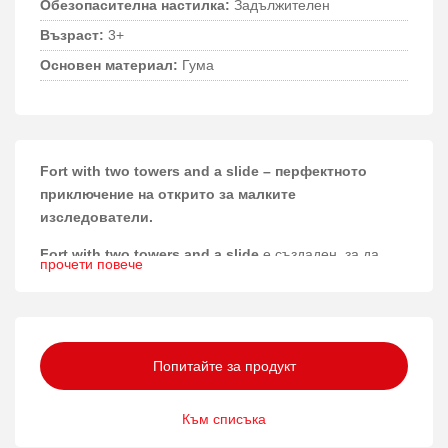
Обезопасителна настилка:
Задължителен
Възраст:
3+
Основен материал:
Гума
Fort with two towers and a slide – перфектното
приключение на открито за малките
изследователи.
Fort with two towers and a slide
е създаден, за да
прочети повече
предложи вълнуващо и безопасно пространство за
игра, което развива двигателните умения и насърчава
социалното взаимодействие сред децата.
Материали и конструкция
Попитайте за продукт
Тази играчка е изработена от висококачествени
Към списъка
материали като неръждаема стомана, прахово
боядисана стомана и подсилен PP въже, което