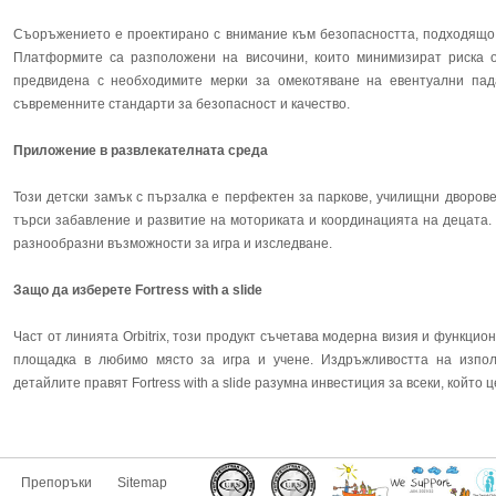
Съоръжението е проектирано с внимание към безопасността, подходящо з
Платформите са разположени на височини, които минимизират риска о
предвидена с необходимите мерки за омекотяване на евентуални падани
съвременните стандарти за безопасност и качество.
Приложение в развлекателната среда
Този детски замък с пързалка е перфектен за паркове, училищни дворов
търси забавление и развитие на моториката и координацията на децата
разнообразни възможности за игра и изследване.
Защо да изберете Fortress with a slide
Част от линията Orbitrix, този продукт съчетава модерна визия и функцио
площадка в любимо място за игра и учене. Издръжливостта на изпо
детайлите правят Fortress with a slide разумна инвестиция за всеки, който ц
Препоръки
Sitemap