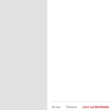
За нас
Начало
Lars Laj Worldwide