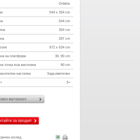
Orbitrix
ри
544 x 354 cm
на
544 cm
ина
354 cm
ина
287 cm
 zone
872 x 634 cm
на на платформ
30, 90 cm
на точка във височина
90 cm
асителна настилка
Задължителен
т
3+
овен материал
итайте за продукт
ричен изглед