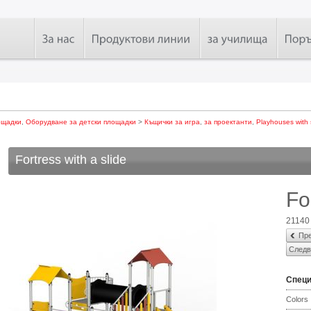
ощадки
,
Оборудване за детски площадки
>
Къщички за игра
,
за проектанти
,
Playhouses with 
Fortress with a slide
Fo
21140
Пре
Следв
Спец
Colors