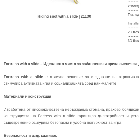
Изглед
Поглед
Hiding spot with a slide | 21130
Install
2D files
3D files
Fortress with a slide – Идеалното място за забавления и приключения за 
Fortress with a slide
е отлично решение за създаване на атрактивна
стимулира активната игра и социализацията сред най-малките.
Материали и конструкция
Изработена от висококачествена неръждаема стомана, прахово боядисан
конструкцията на Fortress with a slide гарантира дълготрайност и ус
същевременно осигурява безопасна и удобна повърхност за игра.
Безопасност и издръжливост