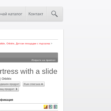
slide
,
Orbitrix
,
Детски площадки с пързалка
>
Изпрати на приятел
rtress with a slide
|
Orbitrix
дишен продукт
Към списъка
ащ продукт
ификация