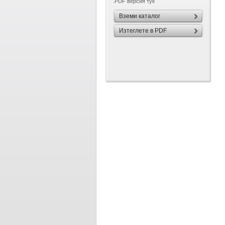
.PDF версия тук
Вземи каталог
Изтеглете в PDF