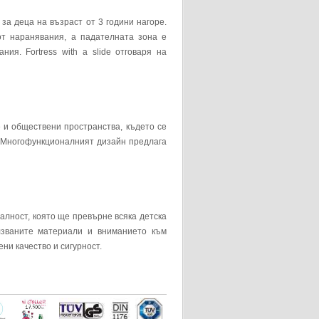
а деца на възраст от 3 години нагоре.
т наранявания, а падателната зона е
я. Fortress with a slide отговаря на
е и обществени пространства, където се
. Многофункционалният дизайн предлага
налност, която ще превърне всяка детска
лзваните материали и вниманието към
ени качество и сигурност.