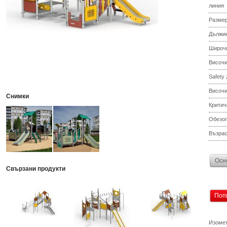
линия
Разме
Дължи
Широч
Височ
Safety
Височи
Снимки
Критич
Обезоп
Възрас
Осн
Свързани продукти
Поп
Изомет