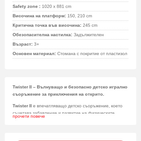
Safety zone :
1020 x 881 cm
Височина на платформ:
150, 210 cm
Критична точка във височина:
245 cm
Обезопасителна настилка:
Задължителен
Възраст:
3+
Основен материал:
Стомана с покритие от пластизол
Twister II – Вълнуващо и безопасно детско игрално
съоръжение за приключения на открито.
Twister II
е впечатляващо детско съоръжение, което
съчетава забавление и развитие на физическите
прочети повече
умения чрез различни активности на открито.
Материали и конструкция