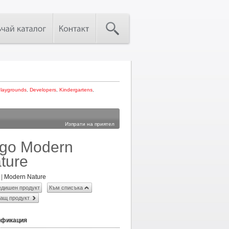
laygrounds
,
Developers
,
Kindergartens
,
Изпрати на приятел
go Modern
ture
|
Modern Nature
дишен продукт
Към списъка
ащ продукт
ификация