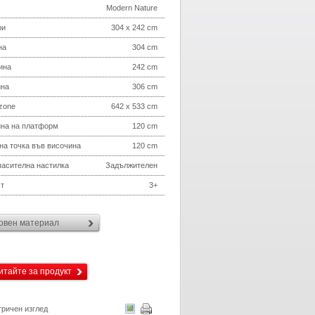
Modern Nature
ри
304 x 242 cm
на
304 cm
ина
242 cm
ина
306 cm
 zone
642 x 533 cm
на на платформ
120 cm
на точка във височина
120 cm
асителна настилка
Задължителен
т
3+
овен материал
итайте за продукт
ричен изглед