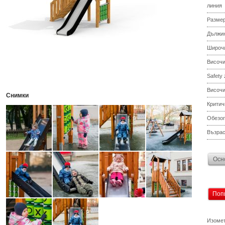
линия
Разме
Дължи
Широч
Височ
Safety
Височи
Снимки
Критич
Обезоп
Възрас
Осн
Поп
Изомет