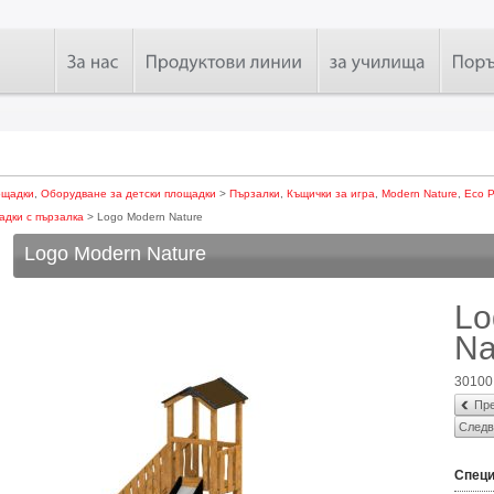
ощадки
,
Оборудване за детски площадки
>
Пързалки
,
Къщички за игра
,
Modern Nature
,
Eco P
адки с пързалка
> Logo Modern Nature
Logo Modern Nature
Lo
Na
30100
Пре
Следв
Спец