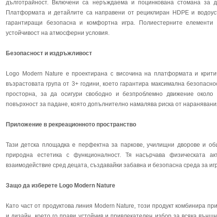
дълготрайност. Включени са неръждаема и поцинкована стомана за до
Платформата и детайлите са направени от рециклиран HDPE и водоуст
гарантиращи безопасна и комфортна игра. Полиестерните елементи 
устойчивост на атмосферни условия.
Безопасност и издръжливост
Logo Modern Nature е проектирана с височина на платформата и крити
възрастовата група от 3+ години, което гарантира максимална безопасно
просторна, за да осигури свободно и безпроблемно движение около
повърхност за падане, която допълнително намалява риска от наранявани
Приложение в рекреационното пространство
Тази детска площадка е перфектна за паркове, училищни дворове и общ
природна естетика с функционалност. Тя насърчава физическата ак
взаимодействие сред децата, създавайки забавна и безопасна среда за игр
Защо да изберете Logo Modern Nature
Като част от продуктова линия Modern Nature, този продукт комбинира п
и дизайн, което го прави устойчив и привлекателен избор за всяка външ