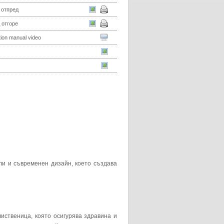
 отпред
 отгоре
ation manual video
и и съвременен дизайн, което създава
лиственица, която осигурява здравина и