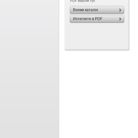
.PDF версия тук
Вземи каталог
Изтеглете в PDF