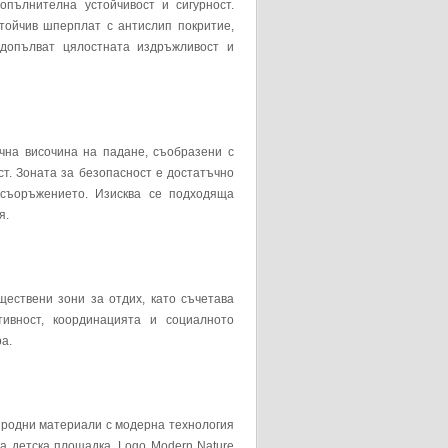
пълнителна устойчивост и сигурност.
ойчив шперплат с антислип покритие,
допълват цялостната издръжливост и
чна височина на падане, съобразени с
ст. Зоната за безопасност е достатъчно
 съоръжението. Изисква се подходяща
я.
ествени зони за отдих, като съчетава
тивност, координацията и социалното
а.
риродни материали с модерна технология
на детска площадка. Logo Modern Nature