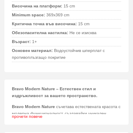
Височина на платформ:
15 cm
Minimum space:
369x369 cm
Критична точка във височина:
15 cm
Обезопасителна настилка:
Не се изисква
Възраст:
1+
Основен материал:
Водоустойчив шперплат с
противоплъзгащо покритие
Bravo Modern Nature – Естествен стил и
издръжливост за вашето пространство.
Bravo Modern Nature
съчетава естествената красота с
модерна функционалност, създавайки уникален
прочети повече
елемент за детски площадки и обществени
пространства. Този продукт е създаден да допринесе