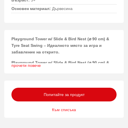
Възраст:
3+
Основен материал:
Дървесина
Playground Tower w/ Slide & Bird Nest (⌀ 90 cm) &
Tyre Seat Swing – Идеалното място за игра и
забавление на открито.
Playground Tower w/ Slide & Bird Nest (⌀ 90 cm) &
прочети повече
Tyre Seat Swing
съчетава в себе си разнообразие от
атрактивни елементи, които ще осигурят часове
забавление и активна игра за децата. Тази
многофункционална площадка е проектирана с
Попитайте за продукт
внимание към детайлите и комфорта на малките
играчи.
Към списъка
Материали и конструкция
Изработена от висококачествен кедров дървен