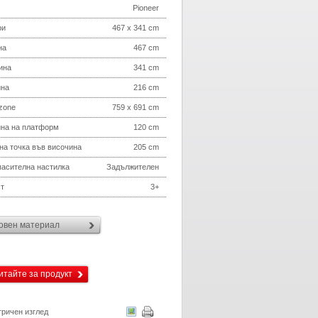
Pioneer
ри
467 x 341 cm
на
467 cm
ина
341 cm
ина
216 cm
 zone
759 x 691 cm
на на платформ
120 cm
на точка във височина
205 cm
асителна настилка
Задължителен
т
3+
овен материал
итайте за продукт
ричен изглед