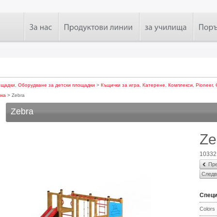
ощадки
,
Оборудване за детски площадки
>
Къщички за игра
,
Катерене
,
Комплекси
,
Pioneer
,
лка
> Zebra
Zebra
Ze
10332
Пре
Следв
Спец
Colors