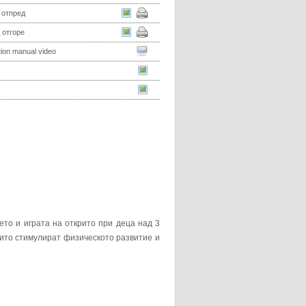
 отпред
 отгоре
ation manual video
то и играта на открито при деца над 3
оито стимулират физическото развитие и