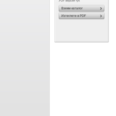
.PDF версия тук
Вземи каталог
Изтеглете в PDF