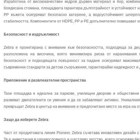
Изработена от висококачествен кедров дървен материал и бор, комби
боядисана стомана, площадката гарантира дълготрайност и устойчивост 
PP въжета осигуряват безопасно катерене, а водоустойчивият шперпл
стабилността. Компонентите от HDPE, PP и PE допълнително повишават и
Безопасност и издръжливост
Zebra е проектирана с внимание към безопасността, подходяща за де
разположена на височина, която минимизира риска от наранявания 
безопасност и подходящата повърхност за падане осигуряват максимал
съвременни стандарти за детски съоръжения, гарантирайки надеждност и 
Приложение в развлекателни пространства
Тази площадка е идеална за паркове, училищни дворове и обществени 
развиват двигателните си умения и да се забавляват активно. Уникални
превръщат Zebra в център на внимание и предпочитано място за игра на о
Защо да изберете Zebra
Част от продуктовата линия Pioneer, Zebra съчетава иновативен дизайн 
Тя е инвестиция в здравословното и щастливо детство, която осигурява б