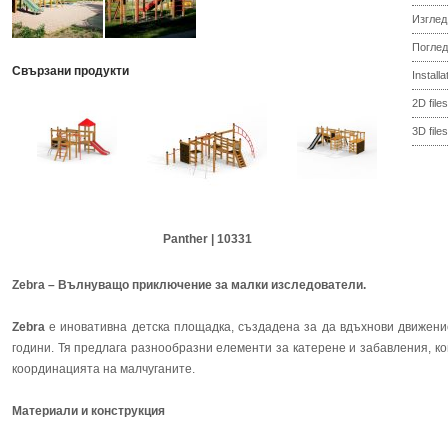
Изглед
Поглед
Свързани продукти
Install
2D files
3D files
Panther | 10331
Zebra – Вълнуващо приключение за малки изследователи.
Zebra
е иновативна детска площадка, създадена за да вдъхнови движение
години. Тя предлага разнообразни елементи за катерене и забавления, к
координацията на малчуганите.
Материали и конструкция