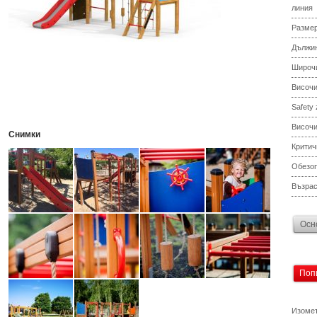
линия
Разме
Дължи
Широч
Височ
Safety
Височи
Снимки
Критич
Обезоп
Възрас
Осн
Поп
Изомет