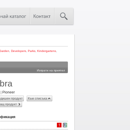
Garden
,
Developers
,
Parks
,
Kindergartens
,
Изпрати на приятел
bra
|
Pioneer
дишен продукт
Към списъка
ащ продукт
ификация