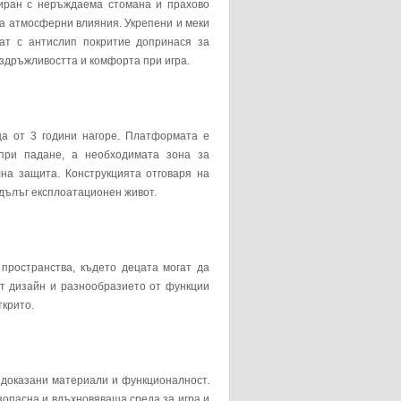
ниран с неръждаема стомана и прахово
на атмосферни влияния. Укрепени и меки
ат с антислип покритие допринася за
здръжливостта и комфорта при игра.
ца от 3 години нагоре. Платформата е
при падане, а необходимата зона за
на защита. Конструкцията отговаря на
дълъг експлоатационен живот.
пространства, където децата могат да
ят дизайн и разнообразието от функции
ткрито.
с доказани материали и функционалност.
езопасна и вдъхновяваща среда за игра и