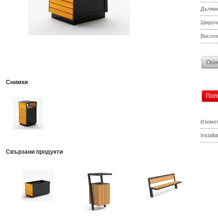
Дължи
Широч
Височ
Осн
Снимки
Поп
Изомет
Install
Свързани продукти