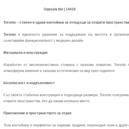
Uppsala bin | 14416
Toronto – стилен и здрав контейнер за отпадъци за открити пространства
Toronto
е идеалното решение за поддържане на чистота и организир
съчетавайки функционалност с модерен дизайн.
Материали и конструкция
Изработен от висококачествена стомана с прахово покритие, Toronto 
атмосферни влияния и запазва естетическия си вид през годините.
Безопасност и издръжливост
Със своята стабилна конструкция и подходящи размери, Toronto осигурява
открити пространства, без да заема излишно място.
Приложение в пространството за отдих
Този контейнер е перфектен за паркове, градини, пешеходни зони и други