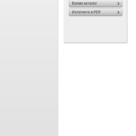
Вземи каталог
Изтеглете в PDF