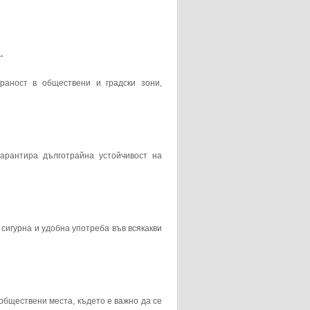
.
аност в обществени и градски зони,
гарантира дълготрайна устойчивост на
 сигурна и удобна употреба във всякакви
 обществени места, където е важно да се