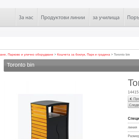
ване
,
Парково и улично оборудване
>
Кошчета за боклук
,
Парк и градина
> Toronto bin
Toronto bin
To
14415
Пре
Следв
Спец
линия
Разме