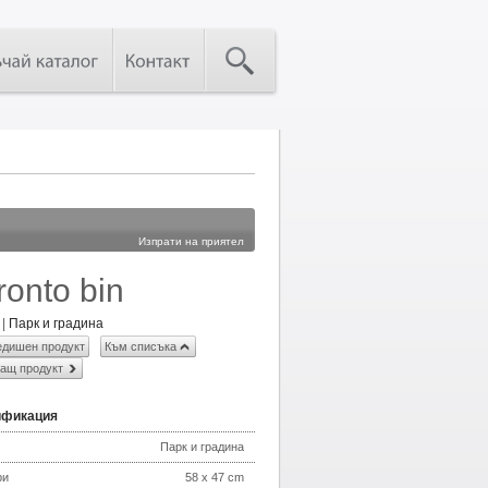
Изпрати на приятел
ronto bin
|
Парк и градина
дишен продукт
Към списъка
ащ продукт
ификация
Парк и градина
ри
58 x 47 cm