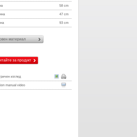
на
58 cm
ина
47 cm
ина
93 cm
овен материал
итайте за продукт
ричен изглед
ation manual video