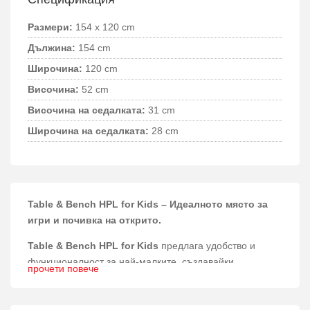
Размери:
154 x 120 cm
Дължина:
154 cm
Широчина:
120 cm
Височина:
52 cm
Височина на седалката:
31 cm
Широчина на седалката:
28 cm
Table & Bench HPL for Kids – Идеалното място за
игри и почивка на открито.
Table & Bench HPL for Kids
предлага удобство и
функционалност за най-малките, създавайки
прочети повече
перфектна зона за забавления и отдих в детските
пространства на открито.