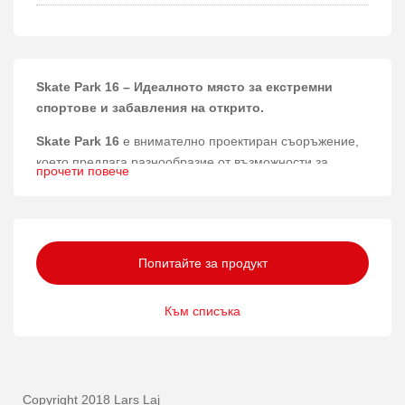
Skate Park 16 – Идеалното място за екстремни
спортове и забавления на открито.
Skate Park 16
е внимателно проектиран съоръжение,
което предлага разнообразие от възможности за
прочети повече
скейтбордисти и любители на екстремните спортове,
съчетавайки функционалност и стил в едно.
Материали и конструкция
Попитайте за продукт
Изработен от висококачествени материали като
лиственица, борова дървесина, галванизирана
Към списъка
стомана и антихлъзгава водоустойчива шперплатова
основа, Skate Park 16 гарантира дълготрайност и
устойчивост на атмосферни условия. Включването на
HPL и PE допълнително подобрява здравината и
безопасността на конструкцията.
Copyright 2018 Lars Laj