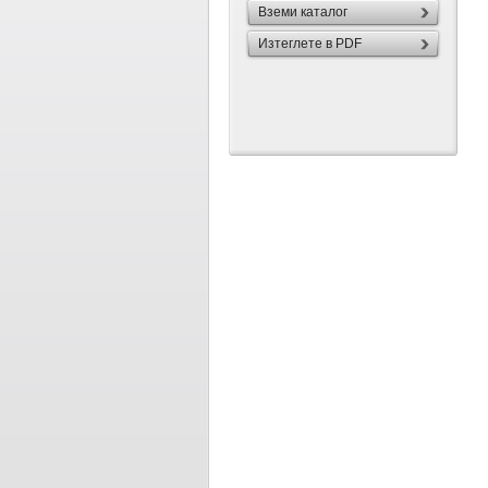
Вземи каталог
Изтеглете в PDF