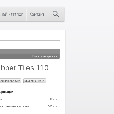
Изпрати на приятел
bber Tiles 110
дишен продукт
Към списъка
ификация
ина
11 cm
на точка във височина
300 cm