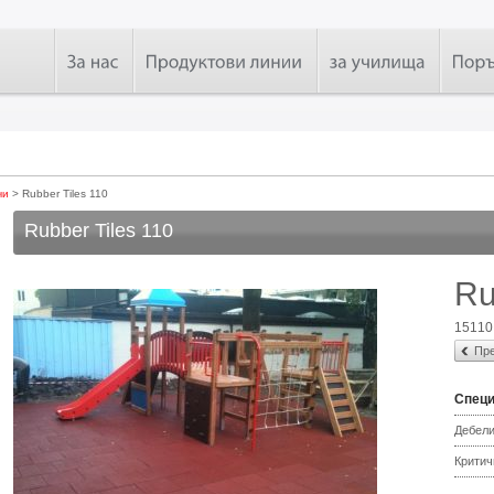
чи
> Rubber Tiles 110
Rubber Tiles 110
Ru
15110
Пре
Спец
Дебел
Критич