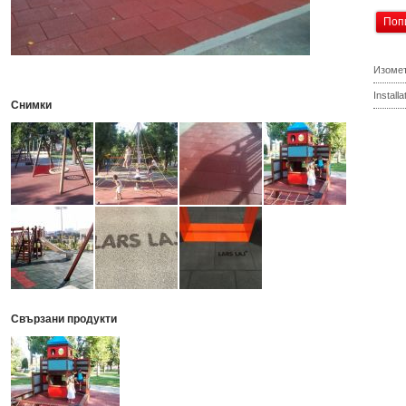
Поп
Изомет
Install
Снимки
Свързани продукти