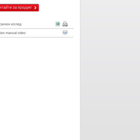
итайте за продукт
ричен изглед
ation manual video