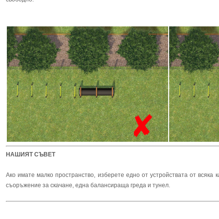
НАШИЯТ СЪВЕТ
Ако имате малко пространство, изберете едно от устройствата от всяка
съоръжение за скачане, една балансираща греда и тунел.