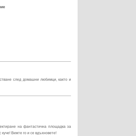
ние
стване след домашни любимци, както и
ектиране на фантастична площадка за
куче! Вижте го и се вдъхновете!