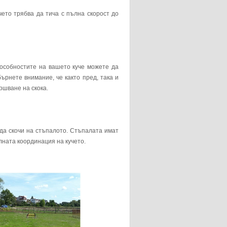
чето трябва да тича с пълна скорост до
пособностите на вашето куче можете да
ърнете внимание, че както пред, така и
ршване на скока.
да скочи на стъпалото. Стъпалата имат
лната координация на кучето.