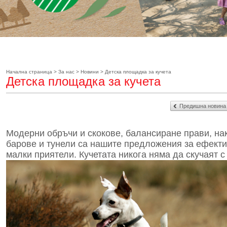
Начална страница
>
За нас
>
Новини
>
Детска площадка за кучета
Детска площадка за кучета
Предишна новина
Модерни обръчи и скокове, балансиране прави, на
барове и тунели са нашите предложения за ефекти
малки приятели. Кучетата никога няма да скучаят с