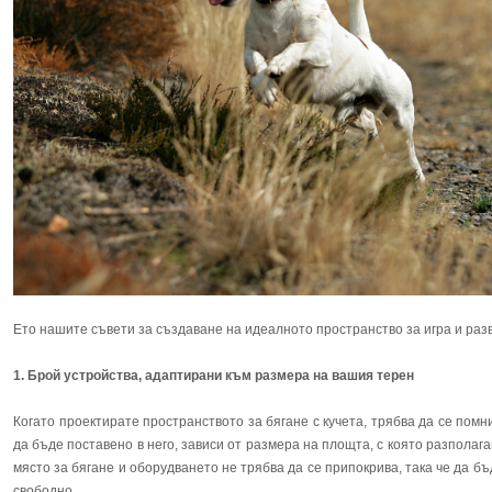
Ето нашите съвети за създаване на идеалното пространство за игра и раз
1. Брой устройства, адаптирани към размера на вашия терен
Когато проектирате пространството за бягане с кучета, трябва да се помн
да бъде поставено в него, зависи от размера на площта, с която разполаг
място за бягане и оборудването не трябва да се припокрива, така че да бъ
свободно.