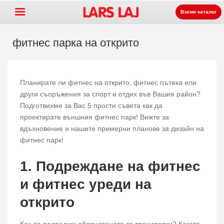
Вземи каталог
фитнес парка на открито
Go »
+
Оборудване за детски
Планирате ли фитнес на открито, фитнес пътека или
други съоръжения за спорт и отдих във Вашия район?
+
площадки
Парково и улично
Подготвихме за Вас 5 прости съвета как да
+
оборудване
Спортни съоръжения
проектирате външния фитнес парк! Вижте за
вдъхновение и нашите примерни планове за дизайн на
+
Настилки
фитнес парк!
+
За нас
1. Подреждане на фитнес
Контакт
и фитнес уреди на
Заявка на каталог
открито
LarsLaj Worldwide
Как да подредим оборудването за тренировки? Когато
Lars Laj on Facebook