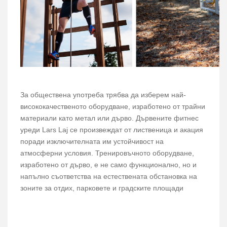
За обществена употреба трябва да изберем най-
висококачественото оборудване, изработено от трайни
материали като метал или дърво. Дървените фитнес
уреди Lars Laj се произвеждат от лиственица и акация
поради изключителната им устойчивост на
атмосферни условия. Тренировъчното оборудване,
изработено от дърво, е не само функционално, но и
напълно съответства на естествената обстановка на
зоните за отдих, парковете и градските площади