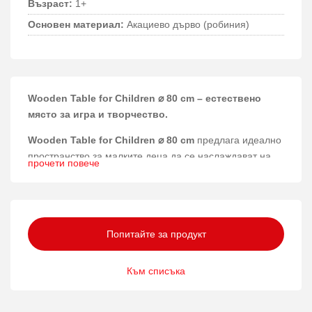
Възраст:
1+
Основен материал:
Акациево дърво (робиния)
Wooden Table for Children ⌀ 80 cm – естествено
място за игра и творчество.
Wooden Table for Children ⌀ 80 cm
предлага идеално
пространство за малките деца да се наслаждават на
прочети повече
игра и забавления на открито или в детската градина.
Създаден специално за най-малките, този дървен
маса съчетава функционалност и естествена естетика.
Материали и конструкция
Попитайте за продукт
Изработен от висококачествена дървесина от робиния,
Към списъка
масата гарантира здравина и дълготрайност при
ежедневна употреба. Натуралният материал е
устойчив на външни условия и придава топъл и