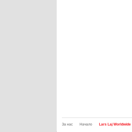
За нас
Начало
Lars Laj Worldwide