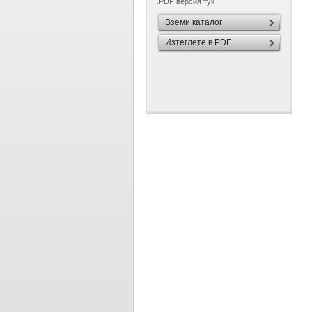
.PDF версия тук
Вземи каталог
Изтеглете в PDF