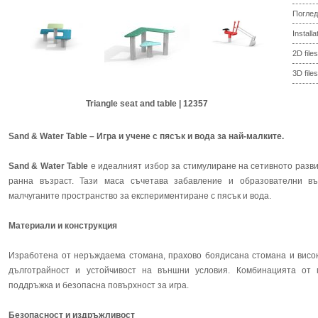
Поглед
Install
2D files
3D files
Triangle seat and table | 12357
Sand & Water Table – Игра и учене с пясък и вода за най-малките.
Sand & Water Table
е идеалният избор за стимулиране на сетивното развит
ранна възраст. Тази маса съчетава забавление и образователни въ
малчуганите пространство за експериментиране с пясък и вода.
Материали и конструкция
Изработена от неръждаема стомана, прахово боядисана стомана и висок
дълготрайност и устойчивост на външни условия. Комбинацията от 
поддръжка и безопасна повърхност за игра.
Безопасност и издръжливост