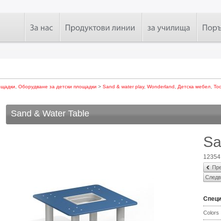
ощадки
,
Оборудване за детски площадки
>
Sand & water play
,
Wonderland
,
Детска мебел
,
Tod
Sand & Water Table
Sa
12354
Пре
Следв
Спец
Colors