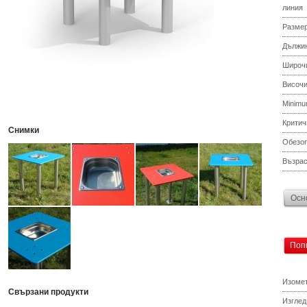
линия
Разме
Дължи
Широч
Височ
Minimu
Критич
Снимки
Обезоп
Възрас
Осн
Поп
Изомет
Свързани продукти
Изглед