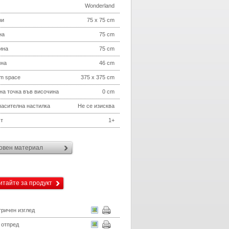
Wonderland
ри
75 x 75 cm
на
75 cm
ина
75 cm
ина
46 cm
m space
375 x 375 cm
на точка във височина
0 cm
асителна настилка
Не се изисква
т
1+
овен материал
итайте за продукт
ричен изглед
 отпред