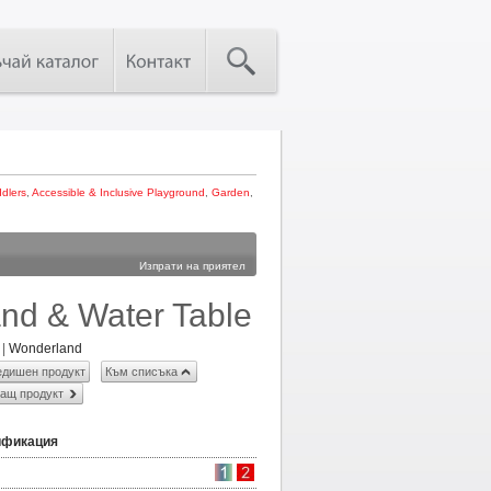
dlers
,
Accessible & Inclusive Playground
,
Garden
,
Изпрати на приятел
nd & Water Table
|
Wonderland
дишен продукт
Към списъка
ащ продукт
ификация