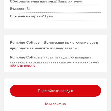
Обезопасителна настилка:
Задължителен
Възраст:
3+
Основен материал:
Гума
Romping Cottage – Вълнуващо приключение сред
природата за малките изследователи.
Romping Cottage
е иновативна детска площадка,
създадена да съчетава забавлението с безопасността
прочети повече
и издръжливостта. Този продукт предоставя идеалната
среда за активна игра и развитие на моториката при
децата над 3 години.
Материали и конструкция
Попитайте за продукт
Изработена от висококачествена лиственица,
Към списъка
неръждаема и поцинкована стомана, както и
рециклиран HDPE, площадката гарантира