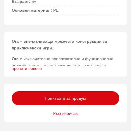
Възраст:
5+
Основен материал:
PE
Ora – впечатляваща мрежеста конструкция за
приключенски игри.
Ora
е изключително привлекателна и функционална
играчка, която ще вдъхнови децата да изследват,
прочети повече
катерят и развиват своята координация и баланс в
сигурна и стимулираща среда.
Материали и конструкция
Попитайте за продукт
Конструкцията на Ora е изработена от галванизирана
стомана и алуминий, които гарантират здравина и
Към списъка
дълготрайност. За мрежестите елементи са използвани
усилени и меки PP въжета, които осигуряват безопасно
и комфортно изживяване при игра. Освен това,