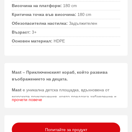
Височина на платформ:
180 cm
Критична точка във височина:
180 cm
Обезопасителна настилка:
Задължителен
Възраст:
3+
Основен материал:
HDPE
Mast – Приключенският кораб, който развива
въображението на децата.
Mast
е уникална детска площадка, вдъхновена от
морските приключения, която предлага забавление и
прочети повече
активност на открито за деца над 3 години.
Материали и конструкция
Изработена от висококачествен лиственицови дървен
Попитайте за продукт
материал, прахово боядисана стомана и усилени