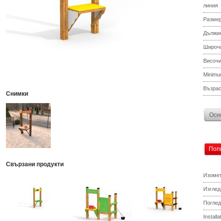
линия
Разме
Дължи
Широч
Височ
Minimu
Възрас
Снимки
Осн
Поп
Свързани продукти
Изомет
Изглед
Поглед
Install