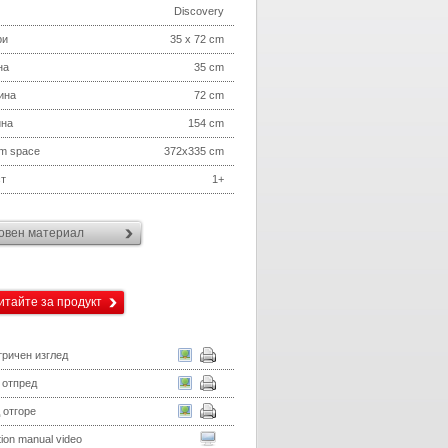
Discovery
ри
35 x 72 cm
на
35 cm
ина
72 cm
ина
154 cm
m space
372x335 cm
т
1+
овен материал
итайте за продукт
ричен изглед
 отпред
 отгоре
ation manual video