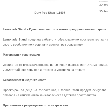
2D files
3D files
Duty free Shop | 11407
Lemonade Stand – Идеалното място за малки предприемачи на открито.
Lemonade Stand
предлага забавно и образователно пространство за на
своето въображение и социални умения чрез ролеви игри.
Материали и конструкция
Изработен от висококачествена лиственица и издръжлив HDPE материал,
и дълготрайност дори при интензивна употреба на открито.
Безопасност и издръжливост
Проектиран за деца на възраст над 1 година, този продукт осигурява 
отговаря на изискванията за безопасност в детските пространства.
Приложение в рекреационното пространство