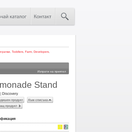
играчки
,
Toddlers
,
Farm
,
Developers
,
Изпрати на приятел
monade Stand
|
Discovery
дишен продукт
Към списъка
ащ продукт
ификация