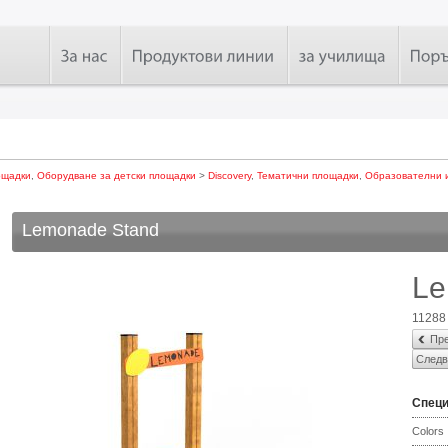
ощадки
,
Оборудване за детски площадки
>
Discovery
,
Тематични площадки
,
Образователни 
Lemonade Stand
Le
11288
Пре
Следв
Спец
Colors