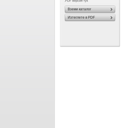
.PDF версия тук
Вземи каталог
Изтеглете в PDF