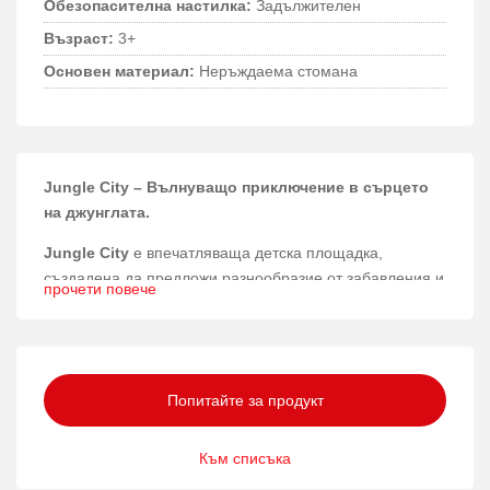
Обезопасителна настилка:
Задължителен
Възраст:
3+
Основен материал:
Неръждаема стомана
Jungle City – Вълнуващо приключение в сърцето
на джунглата.
Jungle City
е впечатляваща детска площадка,
създадена да предложи разнообразие от забавления и
прочети повече
да стимулира активната игра на открито за деца над 3
години.
Материали и конструкция
Попитайте за продукт
Този продукт е изработен от висококачествени
материали като лиственица, неръждаема стомана,
Към списъка
прахово боядисана стомана и здрави въжета от
подсилен и мек полипропилен. Плоскостите са от