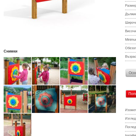
Разме
Дължи
Широч
Височ
Minimu
Обезоп
Снимки
Възрас
Осн
Поп
Изомет
Изглед
Поглед
Install