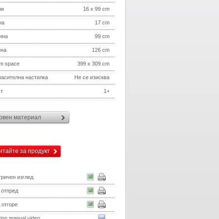
ри
16 x 99 cm
на
17 cm
ина
99 cm
ина
126 cm
m space
399 x 309 cm
асителна настилка
Не се изисква
т
1+
овен материал
итайте за продукт
ричен изглед
 отпред
 отгоре
ation manual video