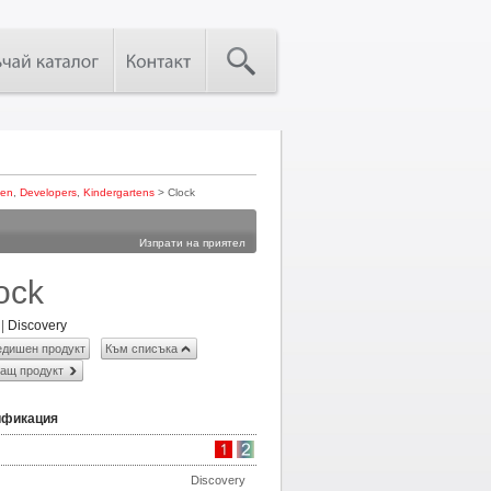
den
,
Developers
,
Kindergartens
> Clock
Изпрати на приятел
ock
|
Discovery
дишен продукт
Към списъка
ащ продукт
ификация
Discovery