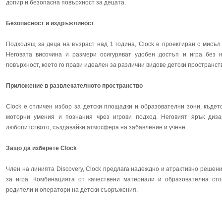
допир и безопасна повърхност за децата.
Безопасност и издръжливост
Подходящ за деца на възраст над 1 година, Clock е проектиран с мисъл
Неговата височина и размери осигуряват удобен достъп и игра без 
повърхност, което го прави идеален за различни видове детски пространст
Приложение в развлекателното пространство
Clock е отличен избор за детски площадки и образователни зони, къдет
моторни умения и познания чрез игрови подход. Неговият ярък диз
любопитството, създавайки атмосфера на забавление и учене.
Защо да изберете Clock
Член на линията Discovery, Clock предлага надеждно и атрактивно решени
за игра. Комбинацията от качествени материали и образователна сто
родители и оператори на детски съоръжения.