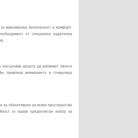
 за максимална безопасност и комфорт.
необходимост от специална падателна
ва.
о насърчава децата да развиват своите
айн привлича вниманието и стимулира
е за обогатяване на всяко пространство
йност го прави предпочитан избор за