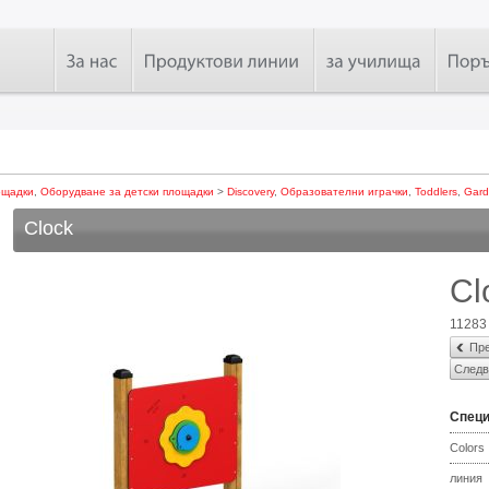
ощадки
,
Оборудване за детски площадки
>
Discovery
,
Образователни играчки
,
Toddlers
,
Gar
Clock
Cl
11283
Пре
Следв
Спец
Colors
линия