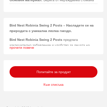
Основен материал:
Верига от неръждаема стомана
Bird Nest Robinia Swing 2 Posts – Насладете се на
природата с уникална люлка гнездо.
Bird Nest Robinia Swing 2 Posts
предлага
изключително забавление и удобство за децата на
прочети повече
възраст над 3 години, комбинирайки природен дизайн
с модерни материали за дълготрайна употреба и
безопасност.
Материали и конструкция
Попитайте за продукт
Изработена от висококачествена дървесина робиния,
Към списъка
тази люлка впечатлява с естествената си здравина и
устойчивост на атмосферни условия. Комбинацията от
неръждаема стомана, подсилени и меки PP въжета,
както и PE елементи, гарантират издръжливост и
надеждност на конструкцията. Всяка част е