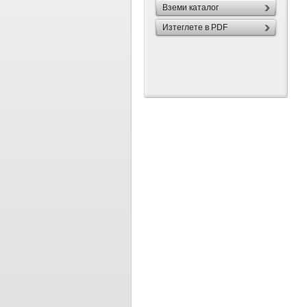
Вземи каталог
Изтеглете в PDF