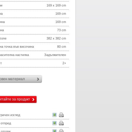
ри
169 x 169 cm
на
169 cm
ина
169 cm
ина
73 cm
 zone
382 x 382 cm
на точка във височина
80 cm
асителна настилка
Задължителен
т
2+
овен материал
итайте за продукт
ричен изглед
 отпред
 отгоре