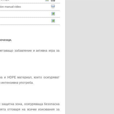
ation manual video
люченци.
четаващо забавление и активна игра за
на и HDPE материал, които осигуряват
 интензивна употреба.
ъс защитна зона, осигуряваща безопасна
ята отговаря на всички изисквания за