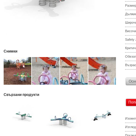
Разме
Дължи
Широч
Височ
Safety
Критич
Снимки
Обезоп
Възрас
Осн
Свързани продукти
Поп
Изомет
Изглед
Поглед