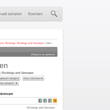
ens
,
Rockings
,
Rockings and Seesaws
> Alien
Изпрати на приятел
ien
|
Rockings and Seesaws
дишен продукт
Към списъка
ащ продукт
ификация
Rockings and Seesaws