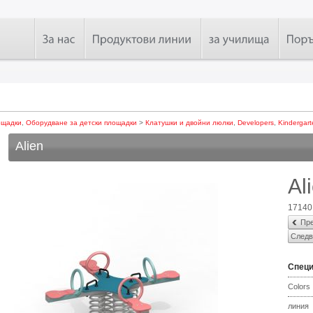
ощадки
,
Оборудване за детски площадки
>
Клатушки и двойни люлки
,
Developers
,
Kindergart
Alien
Al
17140
Пре
Следв
Спец
Colors
линия