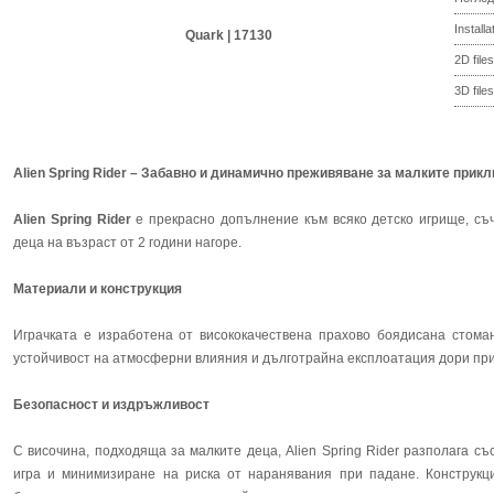
Install
Quark | 17130
2D files
3D files
Alien Spring Rider – Забавно и динамично преживяване за малките прик
Alien Spring Rider
е прекрасно допълнение към всяко детско игрище, съ
деца на възраст от 2 години нагоре.
Материали и конструкция
Играчката е изработена от висококачествена прахово боядисана стома
устойчивост на атмосферни влияния и дълготрайна експлоатация дори при
Безопасност и издръжливост
С височина, подходяща за малките деца, Alien Spring Rider разполага с
игра и минимизиране на риска от наранявания при падане. Конструкци