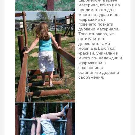
Европейски дървен
материал, който има
предимството да е
много по-здрав и по-
издръжлив от
повечето познати
дървени материали.
Това означава, че
артикулите от
дървените гами
Robinia & Larch са
красиви, уникални и
много по- надеждни и
издръжливи в
сравнение с
останалите дървени
съоръжения.