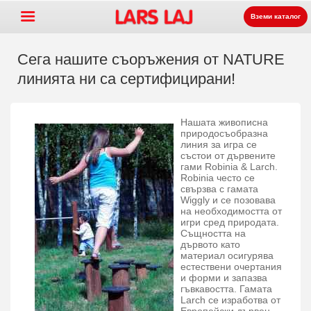
Вземи каталог
Сега нашите съоръжения от NATURE
линията ни са сертифицирани!
Go »
+
Оборудване за детски
Нашата живописна
+
площадки
Парково и улично
природосъобразна
линия за игра се
състои от дървените
+
оборудване
Спортни съоръжения
гами Robinia & Larch.
Robinia често се
+
Настилки
свързва с гамата
Wiggly и се позовава
+
За нас
на необходимостта от
игри сред природата.
Същността на
Контакт
дървото като
материал осигурява
Заявка на каталог
естествени очертания
и форми и запазва
LarsLaj Worldwide
гъвкавостта. Гамата
Larch се изработва от
Lars Laj on Facebook