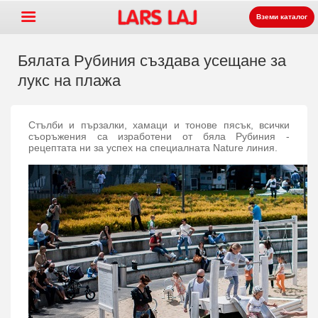
Вземи каталог
Бялата Рубиния създава усещане за
лукс на плажа
Go »
+
Оборудване за детски
Стълби и пързалки, хамаци и тонове пясък, всички
+
площадки
Парково и улично
съоръжения са изработени от бяла Рубиния -
рецептата ни за успех на специалната Nature линия.
+
оборудване
Спортни съоръжения
+
Настилки
+
За нас
Контакт
Заявка на каталог
LarsLaj Worldwide
Lars Laj on Facebook