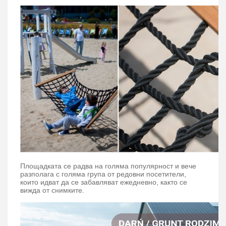
Площадкатa се радва на голяма популярност и вече
разполага с голяма група от редовни посетители,
които идват да се забавляват ежедневно, както се
вижда от снимките.