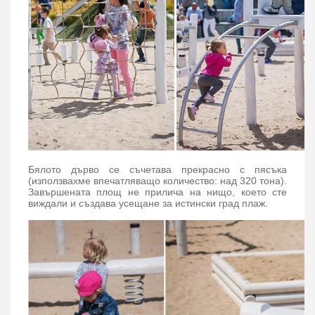
Бялото дърво се съчетава прекрасно с пясъка
(използвахме впечатляващо количество: над 320 тона).
Завършената площ не прилича на нищо, което сте
виждали и създава усещане за истински град плаж.