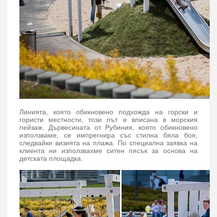
Линията, която обикновено подхожда на горски и
гористи местности, този път е вписана в морския
пейзаж. Дървесината от Рубиния, която обикновено
използваме, се импрегнира със стилна бяла боя,
следвайки визията на плажа. По специална заявка на
клиента ни използвахме ситен пясък за основа на
детската площадка.