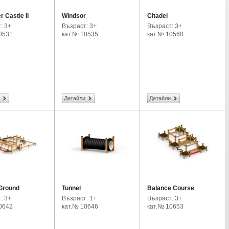
 Castle II
Windsor
Citadel
: 3+
Възраст: 3+
Възраст: 3+
0531
кат.№ 10535
кат.№ 10560
Детайли
Детайли
Ground
Tunnel
Balance Course
: 3+
Възраст: 1+
Възраст: 3+
0642
кат.№ 10646
кат.№ 10653