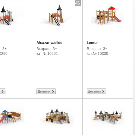
Alcazar w/slide
Lemur
: 3+
Възраст: 3+
Възраст: 3+
0290
кат.№ 10291
кат.№ 10330
Детайли
Детайли