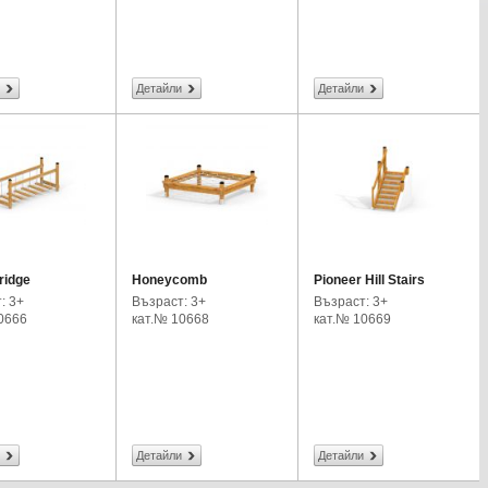
Детайли
Детайли
ridge
Honeycomb
Pioneer Hill Stairs
: 3+
Възраст: 3+
Възраст: 3+
0666
кат.№ 10668
кат.№ 10669
Детайли
Детайли