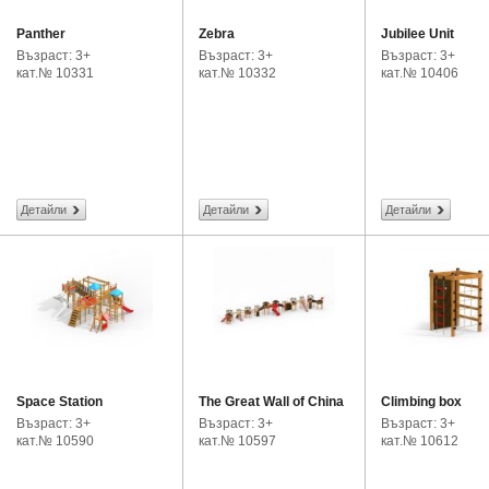
Panther
Zebra
Jubilee Unit
Възраст: 3+
Възраст: 3+
Възраст: 3+
кат.№ 10331
кат.№ 10332
кат.№ 10406
Детайли
Детайли
Детайли
Space Station
The Great Wall of China
Climbing box
Възраст: 3+
Възраст: 3+
Възраст: 3+
кат.№ 10590
кат.№ 10597
кат.№ 10612