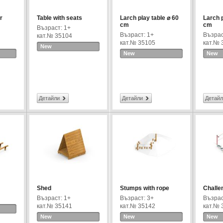
r
Table with seats
Larch play table ⌀ 60
Larch p
cm
cm
Възраст: 1+
Възраст: 1+
Възрас
кат.№ 35104
кат.№ 35105
кат.№ 
New
New
New
Детайли
Детайли
Детайл
Shed
Stumps with rope
Challeng
Възраст: 1+
Възраст: 3+
Възрас
кат.№ 35141
кат.№ 35142
кат.№ 
New
New
New