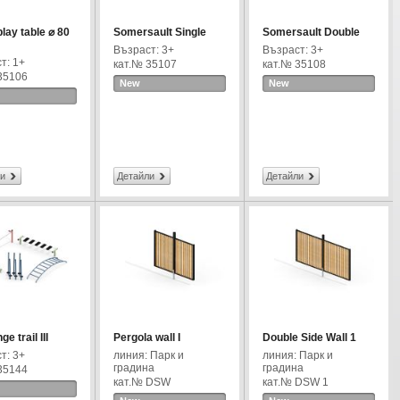
lay table ⌀ 80
Somersault Single
Somersault Double
Възраст: 3+
Възраст: 3+
т: 1+
кат.№ 35107
кат.№ 35108
35106
New
New
и
Детайли
Детайли
e trail III
Pergola wall I
Double Side Wall 1
т: 3+
линия: Парк и
линия: Парк и
градина
градина
35144
кат.№ DSW
кат.№ DSW 1