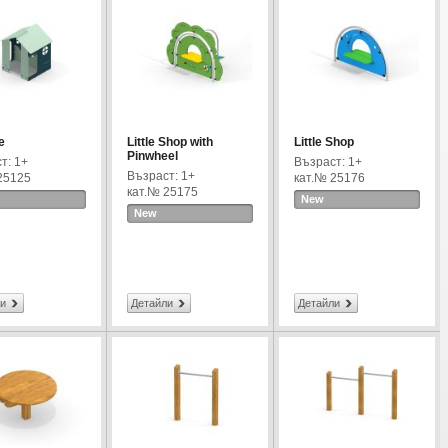
e
Little Shop with
Little Shop
Pinwheel
т: 1+
Възраст: 1+
Възраст: 1+
25125
кат.№ 25176
кат.№ 25175
New
New
и
Детайли
Детайли