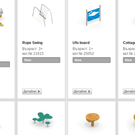
Rope Swing
Ufo board
Cottag
Възраст: 3+
Възраст: 1+
Възрас
кат.№ 21615
кат.№ 25052
кат.№ 
New
New
New
Детайли
Детайли
Детайл