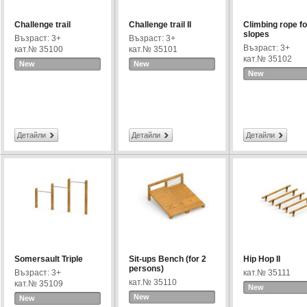
Challenge trail
Challenge trail II
Climbing rope fo
slopes
Възраст: 3+
Възраст: 3+
Възраст: 3+
кат.№ 35100
кат.№ 35101
кат.№ 35102
New
New
New
Детайли
Детайли
Детайли
Somersault Triple
Sit-ups Bench (for 2
Hip Hop II
persons)
Възраст: 3+
кат.№ 35111
кат.№ 35110
кат.№ 35109
New
New
New