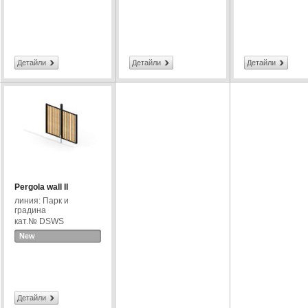
Детайли
Детайли
Детайли
Pergola wall II
линия: Парк и
градина
кат.№ DSWS
New
Детайли