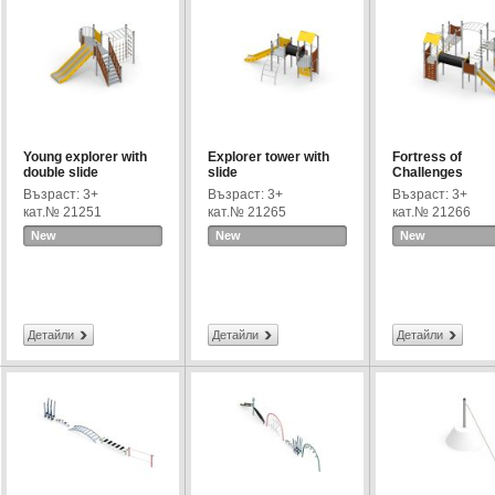
Young explorer with
Explorer tower with
Fortress of
double slide
slide
Challenges
Възраст: 3+
Възраст: 3+
Възраст: 3+
кат.№ 21251
кат.№ 21265
кат.№ 21266
New
New
New
Детайли
Детайли
Детайли