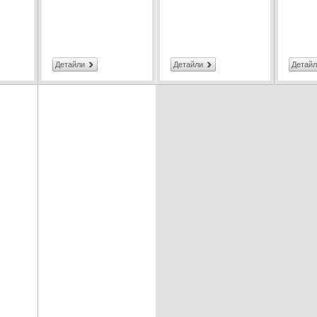
Детайли
Детайли
Детайл